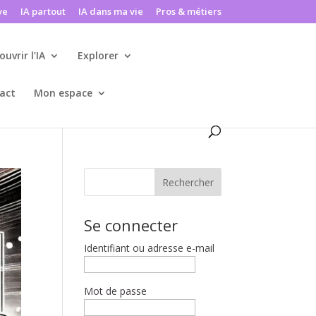
ve
IA partout
IA dans ma vie
Pros & métiers
ouvrir l’IA
Explorer
act
Mon espace
Rechercher
Se connecter
Identifiant ou adresse e-mail
Mot de passe