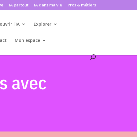
ve
IA partout
IA dans ma vie
Pros & métiers
ouvrir l’IA
Explorer
act
Mon espace
ts avec