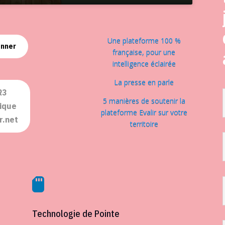
Une plateforme 100 %
onner
française, pour une
intelligence éclairée
La presse en parle
R3
5 manières de soutenir la
ique
plateforme Evalir sur votre
r.net
territoire

Technologie de Pointe