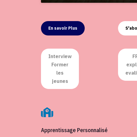
En savoir Plus
S'ab
Interview
F
Former
expl
les
evali
jeunes

Apprentissage Personnalisé