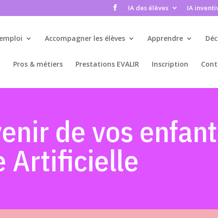
IA des élèves
IA inventi
’emploi
Accompagner les élèves
Apprendre
Déc
Pros & métiers
Prestations EVALIR
Inscription
Cont
venir de vos enfan
 Artificielle