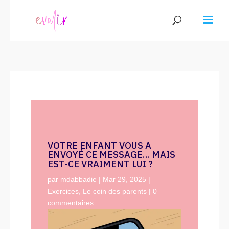
VOTRE ENFANT VOUS A
ENVOYÉ CE MESSAGE… MAIS
EST-CE VRAIMENT LUI ?
par
mdabbadie
|
Mar 29, 2025
|
Exercices
,
Le coin des parents
|
0
commentaires